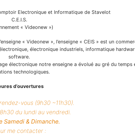
omptoir Electronique et Informatique de Stavelot
C.E.I.S.
ennement « Videonew »)
 l’enseigne « Videonew », l’enseigne « CEIS » est un comme
électronique, électronique industriels, informatique hardwar
software.
age électronique notre enseigne a évolué au gré du temps 
utions technologiques.
ures d’ouvertures
 rendez-vous (9h30 ~11h30).
h30 du lundi au vendredi.
le Samedi & Dimanche.
ur me contacter :